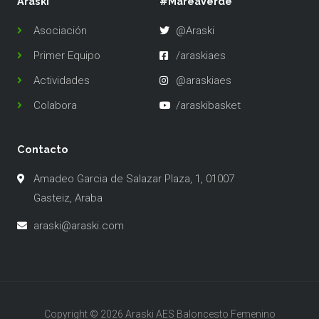
Araski
#MareaVerde
Asociación
@Araski
Primer Equipo
/araskiaes
Actividades
@araskiaes
Colabora
/araskibasket
Contacto
Amadeo Garcia de Salazar Plaza, 1, 01007
Gasteiz, Araba
araski@araski.com​​
Copyright © 2026 Araski AES Baloncesto Femenino