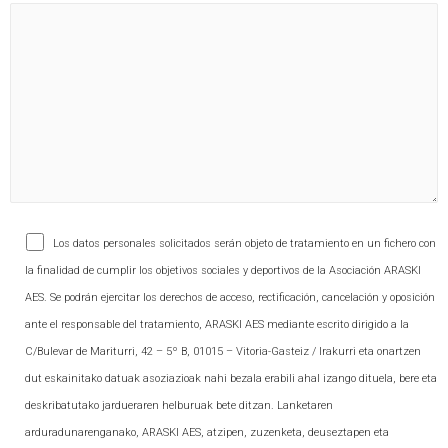
Los datos personales solicitados serán objeto de tratamiento en un fichero con
la finalidad de cumplir los objetivos sociales y deportivos de la Asociación ARASKI
AES. Se podrán ejercitar los derechos de acceso, rectificación, cancelación y oposición
ante el responsable del tratamiento, ARASKI AES mediante escrito dirigido a la
C/Bulevar de Mariturri, 42 – 5º B, 01015 – Vitoria-Gasteiz / Irakurri eta onartzen
dut eskainitako datuak asoziazioak nahi bezala erabili ahal izango dituela, bere eta
deskribatutako jardueraren helburuak bete ditzan. Lanketaren
arduradunarenganako, ARASKI AES, atzipen, zuzenketa, deuseztapen eta